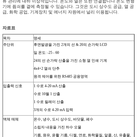
류 관리에 대하 이상적입니다.
온도와 열은 또한 연결합니다 온도 변형
기에 죔쇠를 곁에 측정될 수 있습니다. 그것은 도시 상수도 공급, 열 공
급, 화학 공업, 기계장치 및 에너지 자원에서 널리 이용됩니다.
자료표
목차
명세
주단위
후면발광을 가진 2개의 선 & 20의 손가락 LCD
일 온도: -25 - 60
24의 선 손가락 산출을 가진 소형 열 인쇄 기계
4x4+2 열쇠 단추
원격 제어를 위한 RS485 공용영역
입출력 신호
1 수로 4-20 mA 산출
수로 10월 1 산출
1 수로 릴레이 산출
3개의 수로 4-20 mA 입력
액체 매체
온수, 냉수, 도시 상수도, 바닷물, 폐수
소립자 내용을 가진 하수 오물
기름, 원유, 윤활 기름, 디젤, 연료, 화학물질, 알콜, 산, 유출물,