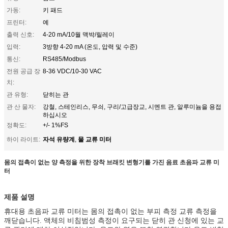
가동:
키 패드
프린터:
예
출력 신호:
4-20 mA/10월 맥박/릴레이
입력:
3방향 4-20 mA (온도, 압력 및 수준)
통신:
RS485/Modbus
전원 공급 장
8-36 VDC/10-30 VAC
치:
관 유형:
닫히는 관
관 산 물자:
강철, 스테인리스, 무쇠, 구리/고급장교, 시멘트 관, 알루미늄을 용접
하십시오
정확도:
+/- 1%FS
자석 유량계
물 교류 미터
하이 라이트:
,
몸의 접촉이 없는 양 측정을 위한 장착 브래킷 변형기를 가진 음료 초음파 교류 미
터
제품 설명
휴대용 초음파 교류 미터는 몸의 접촉이 없는 부피 측정 교류 측정을
깨닫습니다. 액체의 비침범성 측정이 요구되는 닫히 관 신청에 있는 교