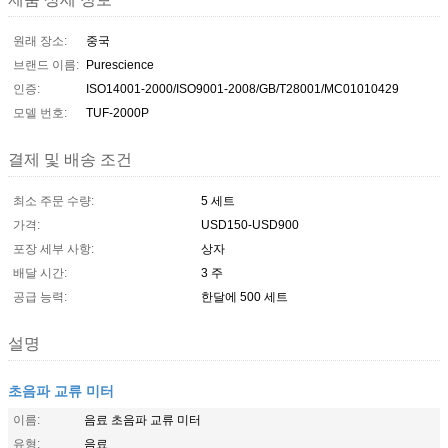
원래 장소:
중국
브랜드 이름:
Purescience
인증:
ISO14001-2000/ISO9001-2008/GB/T28001/MC01010429
모델 번호:
TUF-2000P
결제 및 배송 조건
최소 주문 수량:
5 세트
가격:
USD150-USD900
포장 세부 사항:
상자
배달 시간:
3 주
공급 능력:
한달에 500 세트
설명
초음파 교류 미터
이름:
음료 초음파 교류 미터
유형:
음료