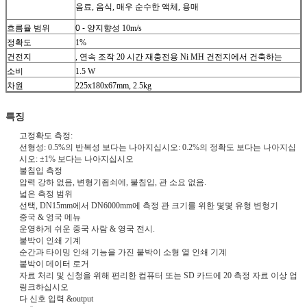
음료, 음식, 매우 순수한 액체, 용매
흐름율 범위
0 -
양지향성 10m/s
정확도
1%
건전지
, 연속 조작 20 시간 재충전용 Ni MH 건전지에서 건축하는
소비
1.5 W
차원
225x180x67mm, 2.5kg
특징
고정확도 측정:
선형성: 0.5%의 반복성 보다는 나아지십시오: 0.2%의 정확도 보다는 나아지십
시오: ±1% 보다는 나아지십시오
불침입 측정
압력 강하 없음, 변형기죔쇠에, 불침입, 관 소요 없음.
넓은 측정 범위
선택, DN15mm에서 DN6000mm에 측정 관 크기를 위한 몇몇 유형 변형기
중국 & 영국 메뉴
운영하게 쉬운 중국 사람 & 영국 전시.
붙박이 인쇄 기계
순간과 타이밍 인쇄 기능을 가진 붙박이 소형 열 인쇄 기계
붙박이 데이터 로거
자료 처리 및 신청을 위해 편리한 컴퓨터 또는 SD 카드에 20 측정 자료 이상 업
링크하십시오
다 신호 입력 &output