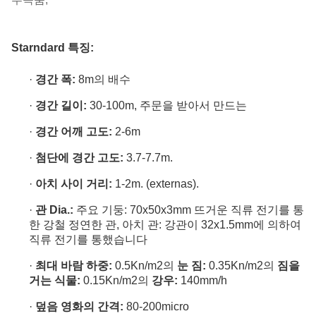
Starndard 특징:
·
경간 폭:
8m의 배수
·
경간 길이:
30-100m, 주문을 받아서 만드는
·
경간 어깨 고도:
2-6m
·
첨단에 경간 고도:
3.7-7.7m
.
·
아치 사이 거리:
1-2m. (externas).
·
관 Dia.:
주요 기둥: 70x50x3mm 뜨거운 직류 전기를 통
한 강철 정연한 관, 아치 관: 강관이 32x1.5mm에 의하여
직류 전기를 통했습니다
·
최대 바람 하중:
0.5Kn/m2의
눈 짐:
0.35Kn/m2의
짐을
거는 식물:
0.15Kn/m2의
강우:
140mm/h
·
덮음 영화의 간격:
80-200micro