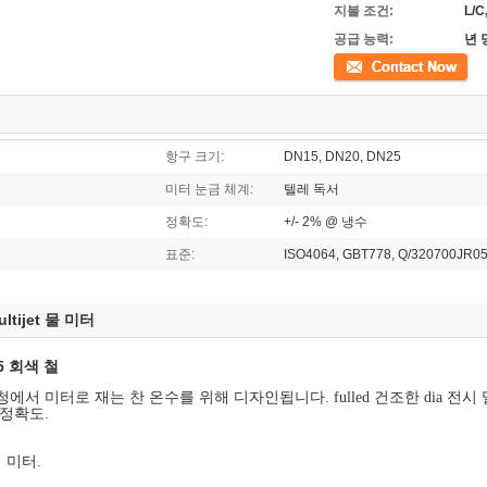
지불 조건:
L/C,
공급 능력:
년 당
접촉
항구 크기:
DN15, DN20, DN25
미터 눈금 체계:
텔레 독서
정확도:
+/- 2% @ 냉수
표준:
ISO4064, GBT778, Q/320700JR0
ultijet 물 미터
5 회색 철
에서 미터로 재는 찬 온수를 위해 디자인됩니다. fulled 건조한 dia 전
고정확도.
 미터.