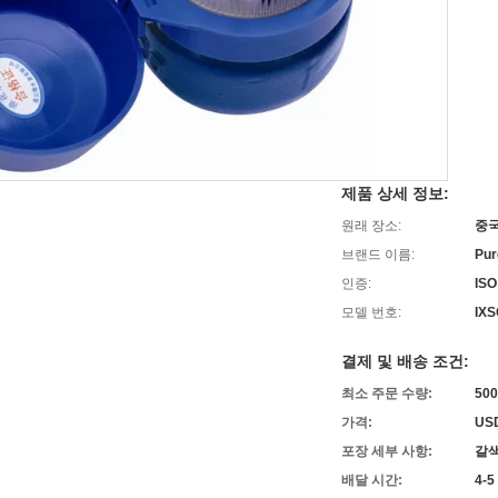
제품 상세 정보:
원래 장소:
중
브랜드 이름:
Pur
인증:
ISO
모델 번호:
IXS
결제 및 배송 조건:
최소 주문 수량:
50
가격:
USD
포장 세부 사항:
갈색
배달 시간:
4-5