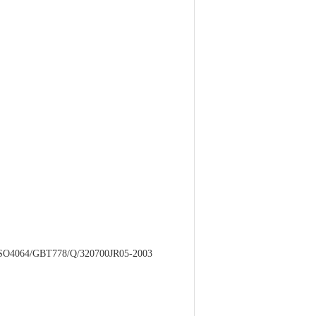
064/GBT778/Q/320700JR05-2003