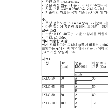
완전 흐름 measuremeng
넓은 측정 범위, Q3는 25 까지 m3/h입니다
처음 교류 Q3는 0.05m3/h의 아래 입니다
기술적인 자료는 국제 기준 ISO 4064에 
주:
측정 정확도는 ISO 4064 종류 B 기준에 
다른 길이에 유효한 요청에. 뜨거운 수량
근무 조건:
수온: 0.1℃~40℃ (뜨거운 수량계를 위한 0.
수압: ≤1.0Mpa
최대 허용한 과실:
까지 포함하고는 그러나 qt를 제외하는 qmin
포함하는 qt에서 위 지역에서 (2)는 qs 이하 
(3) 뜨거운 수량계 ±3%
자료표
모형
Dia
종류
하중 초과
(mm)
ISO4064
교류 (Qs)
m3/h
IXLC-50
50
A
30
B
IXLC-65
65
A
50
B
IXLC-80
80
A
80
B
IXLC-100
100
A
120
B