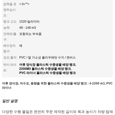
압력을 운
< 0="">
영하십시
오:
탱크 고도:
1520 밀리미터
능력:
49 - 148 m3
인레트/출
포함되는 부속품
구:
배수장치
예
항구:
강선 물자:
PVC / 열 가소성 폴리우레탄 수지 / 캔버스
어류 양식장 플라스틱 수중생물 배양 탱크
하이 라이
,
2200M3 플라스틱 수중생물 배양 탱크
,
트:
PVC 라이너 플라스틱 수중생물 배양 탱크
어류 양식장, 저수조, 용량을 위한 플라스틱 수중생물 배양 탱크 : 4-2200 m3, PVC
라이너
일반 설명
다양한 수행 물질은 완전히 주문 제작된 길이와 폭과 높이가 차량 탑재