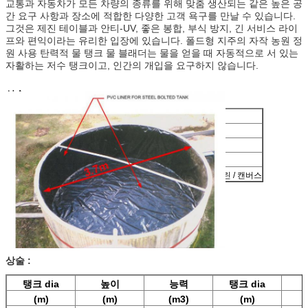
교통과 자동차가 모든 차량의 종류를 위해 맞춤 생산되는 같은 높은 공
간 요구 사항과 장소에 적합한 다양한 고객 욕구를 만날 수 있습니다.
그것은 제진 테이블과 안티-UV, 좋은 봉합, 부식 방지, 긴 서비스 라이
프와 편익이라는 유리한 입장에 있습니다. 폴드형 지주의 자작 농원 정
원 사용 탄력적 물 탱크 물 블래더는 물을 얻을 때 자동적으로 서 있는
자활하는 저수 탱크이고, 인간의 개입을 요구하지 않습니다.
상술
탱크 본체 물질
물결모양 아연도강
직경 범위
3 - 40 Ｍ, 또는 주문 제작됩니다
능력
4 - 2200 cbm
패스너
볼트와 너트, 기둥은 강화됩니다
라이너
PVC / 열 가소성 폴리우레탄 수지 타르푸린 / 캔버스
상술 :
탱크 dia
높이
능력
탱크 dia
(m)
(m)
(m3)
(m)