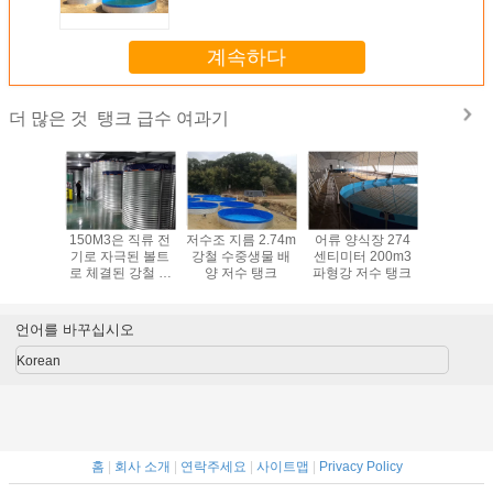
계속하다
탱크 급수 여과기
더 많은 것
 PVC 라
150M3은 직류 전
저수조 지름 2.74m
어류 양식장 274
fish farm t
40 밀리미
기로 자극된 볼트
강철 수중생물 배
센티미터 200m3
sale, by 
트로 체결
로 체결된 강철 저
양 저수 탱크
파형강 저수 탱크
steel w
를 단단하
수 탱크를 주름지
storage ta
합니다
게 했습니다
pVC w
bladd
언어를 바꾸십시오
Korean
홈
|
회사 소개
|
연락주세요
|
사이트맵
|
Privacy Policy