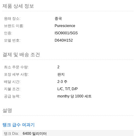
제품 상세 정보
원래 장소:
중국
브랜드 이름:
Purescience
인증:
ISO9001/SGS
모델 번호:
D640H152
결제 및 배송 조건
최소 주문 수량:
2
포장 세부 사항:
판지
배달 시간:
2-3 주
지불 조건:
L/C, T/T, D/P
공급 능력:
monthy 당 1000 세트
설명
탱크 급수 여과기
탱크 Dia:
6400 밀리미터