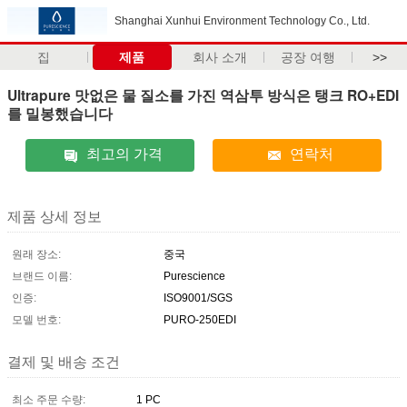
Shanghai Xunhui Environment Technology Co., Ltd.
집
제품
회사 소개
공장 여행
>>
Ultrapure 맛없은 물 질소를 가진 역삼투 방식은 탱크 RO+EDI
를 밀봉했습니다
최고의 가격
연락처
제품 상세 정보
원래 장소:
중국
브랜드 이름:
Purescience
인증:
ISO9001/SGS
모델 번호:
PURO-250EDI
결제 및 배송 조건
최소 주문 수량:
1 PC