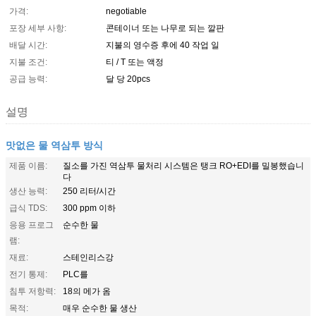
가격:
negotiable
포장 세부 사항:
콘테이너 또는 나무로 되는 깔판
배달 시간:
지불의 영수증 후에 40 작업 일
지불 조건:
티 / T 또는 액정
공급 능력:
달 당 20pcs
설명
맛없은 물 역삼투 방식
제품 이름:
질소를 가진 역삼투 물처리 시스템은 탱크 RO+EDI를 밀봉했습니
다
생산 능력:
250 리터/시간
급식 TDS:
300 ppm 이하
응용 프로그
순수한 물
램:
재료:
스테인리스강
전기 통제:
PLC를
침투 저항력:
18의 메가 옴
목적:
매우 순수한 물 생산