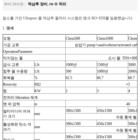
역삼투 장비
ro 수 처리
하이 라이트:
,
질소를 가진 Ultrapure 물 역삼투 물처리 시스템은 탱크 RO+EDI를 밀봉했습니다
1.
명세
모형
Chem500
Chem1000
Chem2
가공 교류
승압기 pump+sand/softener/activated carbo
OperationParameter
익지않는 물
도시 물: TDS
<300
급식 교류
L/h
1000년
1500년
3000
침투 물 수용량
L/h
500
1000년
2000년
회복율
%
62.5
66.7
66.7
Resisvity
MΩ
>
5
힘
KW
2
3
4
전처리 filteration 체계
맨 위 압력
m
40
300x1500
450x1500
500x15
멀티미디어 여과
mm
기 크기
자동 통제 벨
300x1500
450x1500
500x15
활성화된 탄소 여
mm
과기
자동 통제 벨
300x1500
450x1500
500x15
정수기
mm