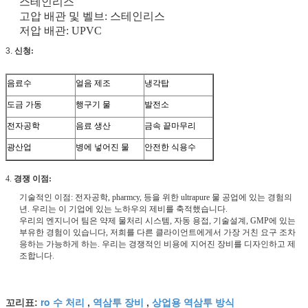
스테인리스
고압 배관 및 벨브: 스테인리스
저압 배관: UPVC
3.
신청:
음료수
얼음 제조
냉각탑
도금 가동
행구기 물
발전소
전자공학
음료 생산
금속 끝마무리
광산업
병에 넣어진 물
안전한 식용수
4.
경쟁 이점:
기술적인 이점: 전자공학, pharmcy, 등을 위한 ultrapure 물 공업에 있는 경험의
년. 우리는 이 기업에 있는 노하우의 제비를 축적했습니다.
우리의 엔지니어 팀은 약제 물처리 시스템, 자동 용접, 기술설계, GMP에 있는
부유한 경험이 있습니다, 저희를 다른 클라이언트에게서 가장 거친 요구 조차
응하는 가능하게 하는. 우리는 경쟁적인 비용에 지어진 장비를 디자인하고 제
조합니다.
ro 수 처리
역삼투 장비
상업용 역삼투 방식
꼬리표:
,
,