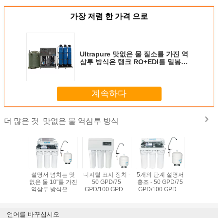
가장 저렴 한 가격 으로
Ultrapure 맛없은 물 질소를 가진 역
삼투 방식은 탱크 RO+EDI를 밀봉했
습니다
계속하다
맛없은 물 역삼투 방식
더 많은 것
35 Mpa 역
설명서 넘치는 맛
디지털 표시 장치 -
5개의 단계 설명서
6개의 단계
 시스템/
없은 물 10"를 가진
50 GPD/75
홍조 - 50 GPD/75
삼투 여과
급수 여과
역삼투 방식은 두
GPD/100 GPD를
GPD/100 GPD를
역삼투 
기
배 O 반지 카트리
가진 5개의 단계
가진 가정 RO 체계
지 주거를 체중을
RO 역삼투 물 여과
줄입니다
체계
언어를 바꾸십시오