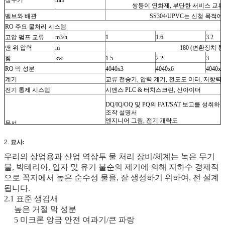
쌍둥이 연화제, 부단한 서비스 교류,
벨브와 배관
SS304/UPVC는 신청 목적
RO 주요 물처리 시스템
고압 펌프 교류
m3/h
1
1.6
3.2
맨 위 압력
m
180 (변환장치 통
힘
kw
1.5
2.2
3
RO 막 성분
4040x3
4040x6
4040x1
계기
교류 전송기, 압력 계기, 전도도 미터, 저항력
전기 통제 시스템
시멘스 PLC & 터치스크린, 신아이더
DQ/IQ/OQ 및 PQ의 FAT/SAT 보고를 성
조작 설명서
엔지니어 그림, 전기 개략도
문서
용접 기록/동원해제, 압력 시험 기록,
질의 증명서
2.
묘사:
우리의 상업용과 산업 역삼투 물 처리 장비/체계는 녹은 무기
물, 박테리아, 입자 및 유기 불순의 제거에 의해 지하수 경제적
으로 꼭지에서 높은 순수성 물을, 잘 생성하기 위하여, 전 설계
됩니다.
2.1 표준 생김새
높은 거절 막 성분
5 미크론 앙금 안전 여과기/큰 파랑