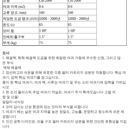
모형
CB-2006
CH-2006
여과 지역 (m2)
0.6
0.6
교류 양 (L /min)
160
160
적당한 도금 탱크 (리터)
1000 -
2000년
1000 -
2000년
온도 (c)
65
65
모터 힘
1 HP
1 HP
인레트/출구부
1.5"
1.5"
무게 (kg)
73
75
묘사
:
1. 해결책, 화학 해결책 도금을 위한 회람된 여과 가동에 우수한 신청, 그리고 많
은 부식
액체 해결책
2. 정선하고와 쉬운을 위해 유효한 각종 필터 카트리지 성분은 작동합니다: 핵심 여
과기, 압력 핵심 여과기를 잠그십시오,
층이 된 핵심 여과기, 여과 백, 서류상 여과기 및 우는 소리 여과기에 압력을 가하십
시오
3. 한 조각 플라스틱 주입 여과기 약실은, 여과기 주거 특색짓습니다 고열 저
항 및 산을/
알칼리 내식성
4. 모터 감시는 산성 환경에 있는 모터의 부식을 피합니다
5. 여과기 배는 넓은 여과 지역을 높은 정밀도, 고능률, 운영하고 청소하게 쉬운 제
공합니다
6. 인간 공학 디자인은, 모듈 구조 필터 카트리지 성분을 위한 간단한 호환성을 지킵
니다