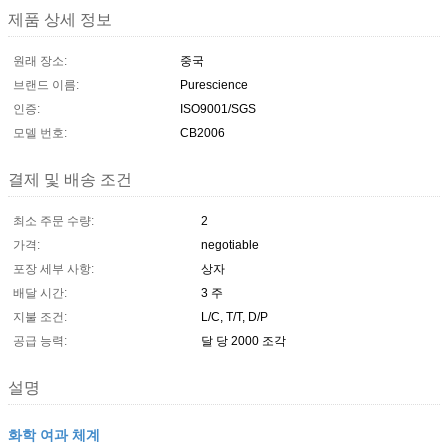
제품 상세 정보
원래 장소:
중국
브랜드 이름:
Purescience
인증:
ISO9001/SGS
모델 번호:
CB2006
결제 및 배송 조건
최소 주문 수량:
2
가격:
negotiable
포장 세부 사항:
상자
배달 시간:
3 주
지불 조건:
L/C, T/T, D/P
공급 능력:
달 당 2000 조각
설명
화학 여과 체계