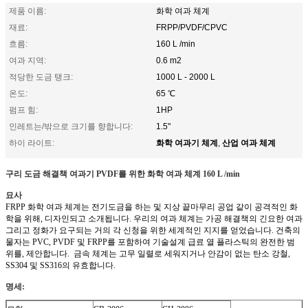
제품 이름:
화학 여과 체계
재료:
FRPP/PVDF/CPVC
흐름:
160 L /min
여과 지역:
0.6 m2
적당한 도금 탱크:
1000 L - 2000 L
온도:
65 ℃
펌프 힘:
1HP
인레트는/밖으로 크기를 향합니다:
1.5"
화학 여과기 체계
산업 여과 체계
하이 라이트:
,
구리 도금 해결책 여과기 PVDF를 위한 화학 여과 체계 160 L /min
묘사
FRPP 화학 여과 체계는 전기도금을 하는 및 지상 끝마무리 공업 같이 공격적인 화
학을 위해, 디자인되고 소개됩니다. 우리의 여과 체계는 가공 해결책의 긴요한 여과
그리고 정화가 요구되는 거의 각 신청을 위한 세계적인 지지를 얻었습니다. 건축의
물자는 PVC, PVDF 및 FRPP를 포함하여 기술설계 급료 열 플라스틱의 완전한 범
위를, 제안합니다. 금속 체계는 고무 일렬로 세워지거나 안감이 없는 탄소 강철,
SS304 및 SS316의 유효합니다.
명세: