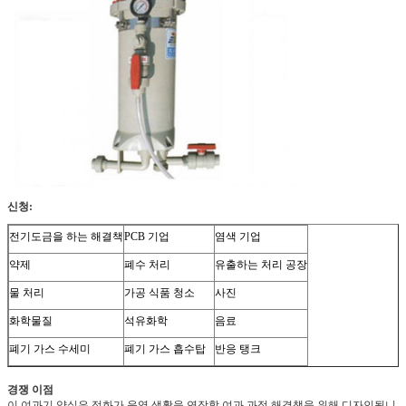
신청:
전기도금을 하는 해결책
PCB 기업
염색 기업
약제
폐수 처리
유출하는 처리 공장
물 처리
가공 식품 청소
사진
화학물질
석유화학
음료
폐기 가스 수세미
폐기 가스 흡수탑
반응 탱크
경쟁 이점
이 여과기 약실은 정화가 운영 생활을 연장할 여과 과정 해결책을 위해 디자인됩니