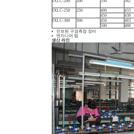
IXLC-200
200
350
382
IXLC-250
250
400
433
450
438
IXLC-300
300
450
483
500
488
진보된 구경측정 장비
엔지니어 팀
생산 라인