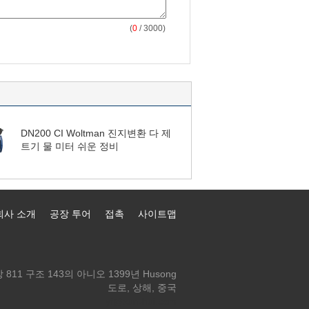
(
0
/ 3000)
DN200 CI Woltman 진지변환 다 제
트기 물 미터 쉬운 정비
회사 소개
공장 투어
접촉
사이트맵
 811 구조 143의 아니오 1399년 Husong
도로, 상해, 중국
yf@xun-hui.com