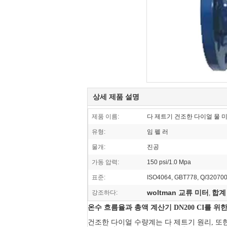
상세 제품 설명
제품 이름:
다 제트기 건조한 다이얼 물 
유형:
임 펠 러
물개:
진공
가동 압력:
150 psi/1.0 Mpa
표준:
ISO4064, GBT778, Q/32070
woltman 교류 미터
합계
강조하다:
,
온수 흐름율과 총액 계산기 DN200 CI를 위
건조한 다이얼 수량계는 다 제트기 원리, 또