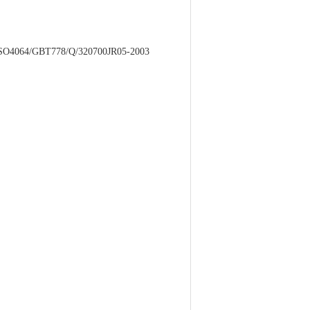
064/GBT778/Q/320700JR05-2003