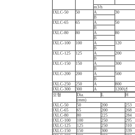
m3/h
IXLC-50
50
A
30
B
IXLC-65
65
A
50
B
IXLC-80
80
A
80
B
IXLC-100
100
A
120
B
IXLC-125
125
A
200
B
IXLC-150
150
A
300
B
IXLC-200
200
A
500
B
IXLC-250
250
A
800
IXLC-300
300
A
1200년
모형
Dia.
L
H
(mm)
IXLC-50
50
200
253
IXLC-65
65
200
268
IXLC-80
80
225
284
IXLC-100
100
250
295
IXLC-125
125
250
310
IXLC-150
150
300
339