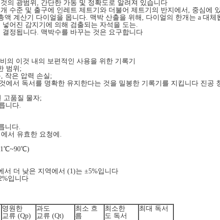
그것의 광범위, 간단한 가동 및 정확도로 알려져 있습니다
임펠러는 1개 수준 및 출구에 인레트 제트기와 더불어 제트기의 반지에서, 중심에
 총액 계산기 다이얼을 몹니다. 맥박 산출을 위해, 다이얼의 한개는 a 대
 넣어진 감지기에 의해 검출되는 자석을 도는.
해 결정됩니다. 맥박수를 바꾸는 것은 요구합니다
 정비의 이것 내의 보편적인 사용을 위한 기록기
 범위;
 작은 압력 손실;
 것에서 독서를 명확한 유지한다는 것을 밀봉한 기록기를 지킵니다 진공
 고품질 물자;
따릅니다.
따릅니다.
계에서 유효한 요청에.
1℃~90℃)
에서 더 낮은 지역에서 (1)는 ±5%입니다
±2%입니다
영원한
과도
최소 흐
최소한
최대 독서
교류 (Qp)
교류 (Qt)
름
도 독서