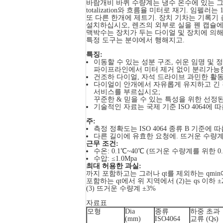
바람개비 바퀴 수량계는 냉수 온수에 있는 
totalization와 흐름율 미터로 재기. 
또 다른 한개에 제트기. 장치 기차는 기록기
설치하십시오, 렌즈의 외부로 실을 꿴 캡슐에
맥박수는 장치가 두는 다이얼 및 장치에 의
특정 도구는 분야에서 행해지고.
특징:
이동할 수 있는 성분 구조, 쉬운 임명 및
파이프라인에서 미터 제거 없이 분리가능한
건조하 다이얼, 자석 드라이브 과민한 활동,
다이얼이 안개에서 자유롭게 유지하고 긴
서비스를 부르십시오;
꾸준한 & 믿을 수 있는 특성을 위한 선정된
기술적인 자료는 국제 기준 ISO 4064에 
주:
측정 정확도는 ISO 4064 종류 B 기준에 
다른 길이에 유효한 요청에. 뜨거운 수량
근무 조건:
수온: 0.1℃~40℃ (뜨거운 수량계를 위한 0.
수압: ≤1.0Mpa
최대 허용한 과실:
까지 포함하고는 그러나 qt를 제외하는 qmin
포함하는 qt에서 위 지역에서 (2)는 qs 이하 
(3) 뜨거운 수량계 ±3%
자료표
모형
Dia
종류
하중 초과
(mm)
ISO4064
교류 (Qs)