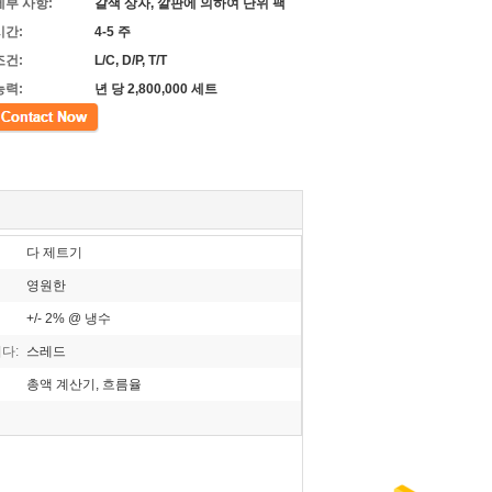
세부 사항:
갈색 상자, 깔판에 의하여 단위 팩
시간:
4-5 주
조건:
L/C, D/P, T/T
능력:
년 당 2,800,000 세트
다 제트기
영원한
+/- 2% @ 냉수
다:
스레드
총액 계산기, 흐름율
것