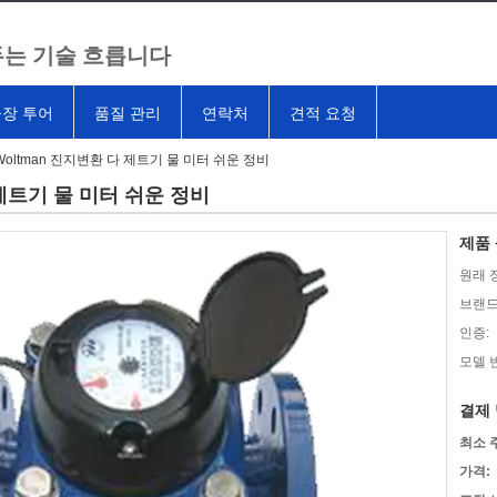
는 기술 흐릅니다
장 투어
품질 관리
연락처
견적 요청
I Woltman 진지변환 다 제트기 물 미터 쉬운 정비
다 제트기 물 미터 쉬운 정비
제품 
원래 
브랜드
인증:
모델 
결제 
최소 
가격: