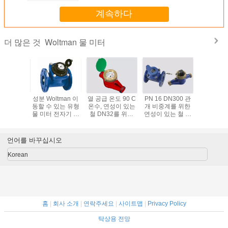
계속하다
Woltman 물 미터
더 많은 것
배급과 관
성분 Woltman 이
열 공급 온도 90 C
PN 16 DN300 관
총괄 흐름
- DN500
동할 수 있는 유형
온수, 연성이 있는
개 비중계를 위한
수 측정을
있는 철을
물 미터 전자기 간
철 DN32를 위한
연성이 있는 철 주
직 나선 
 제트기
단한 가동
다 제트기 수량계
거 터빈 수량계
nn 수량계
언어를 바꾸십시오
Korean
홈
|
회사 소개
|
연락주세요
|
사이트맵
|
Privacy Policy
탁상용 전망