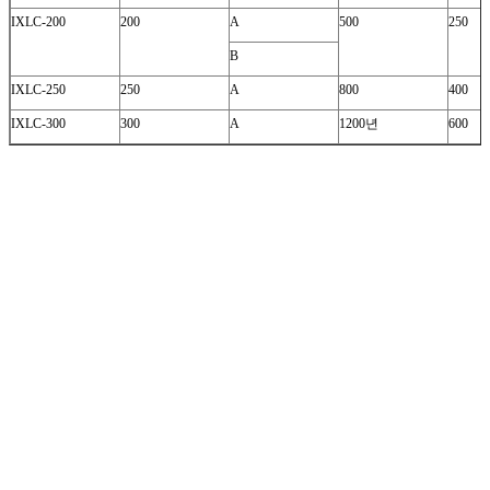
IXLC-200
200
A
500
250
B
IXLC-250
250
A
800
400
IXLC-300
300
A
1200년
600