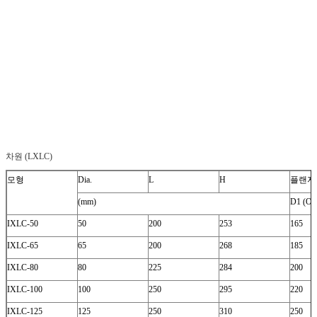
차원 (LXLC)
모형
Dia.
L
H
플랜지 
(mm)
D1 (OD
IXLC-50
50
200
253
165
IXLC-65
65
200
268
185
IXLC-80
80
225
284
200
IXLC-100
100
250
295
220
IXLC-125
125
250
310
250