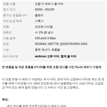
제품 이름:
조합 다 제트기 물 미터
항구 크기:
DN50 - DN150
항구는 연결합니다:
플랜지
미터 눈금 체계:
기록기
유형:
건조한 다이얼
정확도:
+/- 2% @ 냉수
가동 압력:
150 psi/1.0 Mpa
표준:
ISO4064, GBT778, Q/320700JR05-2003
기능:
총액 계산기, 흐름율
woltman 교류 미터
합계 물 미터
하이 라이트:
,
큰 흐름율 및 작은 흐름율 DN100를 위한 조합 전시를 가진 Mutlti 제트기 수량계
이 조합 유형 다 제트기 수량계는 주거 미터, 관개 미터 신청에서 미터로 재는 찬 온
수를 위해 디자인됩니다. fulled 건조한 dia 전시 밀봉해입니다. 선금 미터는 고급장
교/구리 또는 회색 철로 만듭니다. 긴 서비스 기간 및 고정확도.
특징:
냉수 온수를 위한 건조한 다이얼 다 제트기 미터.