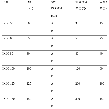
모형
Dia
종류
하중 초과
영원
(mm)
ISO4064
교류 (Qs)
교류 (Q
m3/h
IXLC-50
50
A
30
15
B
IXLC-65
65
A
50
25
B
IXLC-80
80
A
80
40
B
IXLC-100
100
A
120
60
B
IXLC-125
125
A
200
100
B
IXLC-150
150
A
300
150
B