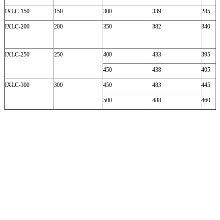
IXLC-150
150
300
339
285
IXLC-200
200
350
382
340
IXLC-250
250
400
433
395
450
438
405
IXLC-300
300
450
483
445
500
488
460