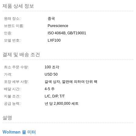
제품 상세 정보
원래 장소:
중국
브랜드 이름:
Purescience
인증:
ISO 4064B, GB/T19001
모델 번호:
LXF100
결제 및 배송 조건
최소 주문 수량:
100 조각
가격:
USD 50
포장 세부 사항:
갈색 상자, 깔판에 의하여 단위 팩
배달 시간:
4-5 주
지불 조건:
L/C, D/P, T/T
공급 능력:
년 당 2,800,000 세트
설명
Woltman 물 미터