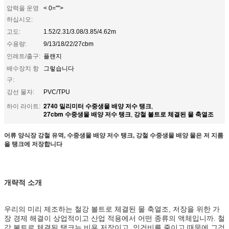
압력을 운영
< 0="">
하십시오:
고도:
1.52/2.31/3.08/3.85/4.62m
수용량:
9/13/18/22/27cbm
인레트/출구:
플랜지
배수장치 항
그렇습니다
구:
강선 물자:
PVC/TPU
2740 밀리미터 수중생물 배양 저수 탱크
하이 라이트:
,
27cbm 수중생물 배양 저수 탱크
강철 볼트로 체결된 물 축열조
,
어류 양식장 강철 유역, 수중생물 배양 저수 탱크, 강철 수중생물 배양 물은 저 지름
을 탱크에 저장합니다
개략적 소개
우리의 미리 제조하는 철강 볼트로 체결된 물 축열조, 저장을 위한 가
장 경제 해결이 상업적이고 산업 적용에서 어떤 종류의 액체입니까. 철
강 볼트로 체결된 탱크는 비용 저장이고, 인건비를 줄이고 때문에 그것