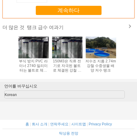
계속하다
탱크 급수 여과기
더 많은 것
 PVC 라이
부식 방지 PVC 라
150M3은 직류 전
저수조 지름 2.74m
fish farm t
양식장 플
이너 2740 밀리미
기로 자극된 볼트
강철 수중생물 배
sale, by 
수중생물
터는 볼트로 체결
로 체결된 강철 저
양 저수 탱크
steel w
 탱크
된 탱크를 단단하
수 탱크를 주름지
storage ta
게 합니다
게 했습니다
pVC w
bladd
언어를 바꾸십시오
Korean
홈
|
회사 소개
|
연락주세요
|
사이트맵
|
Privacy Policy
탁상용 전망