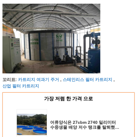
카트리지 여과기 주거
스테인리스 필터 카트리지
꼬리표:
,
,
산업 필터 카트리지
가장 저렴 한 가격 으로
어류양식은 27cbm 2740 밀리미터
수중생물 배양 저수 탱크를 탈퇴했습
니다