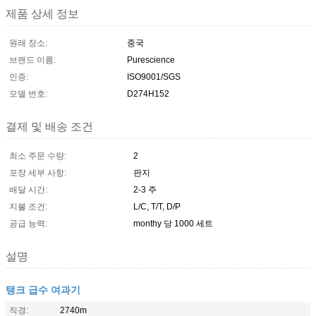
제품 상세 정보
원래 장소:
중국
브랜드 이름:
Purescience
인증:
ISO9001/SGS
모델 번호:
D274H152
결제 및 배송 조건
최소 주문 수량:
2
포장 세부 사항:
판지
배달 시간:
2-3 주
지불 조건:
L/C, T/T, D/P
공급 능력:
monthy 당 1000 세트
설명
탱크 급수 여과기
직경:
2740m