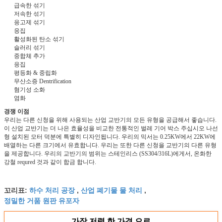
급속한 섞기
저속한 섞기
응고제 섞기
응집
활성화된 탄소 섞기
슬러리 섞기
중합체 추가
응집
평등화 & 중립화
무산소증 Dentrification
혐기성 소화
염화
경쟁 이점
우리는 다른 신청을 위해 사용되는 산업 교반기의 모든 유형을 공급해서 좋습니다.
이 산업 교반기는 더 나은 효율성을 비교한 전통적인 벌레 기어 박스 주십시오 나선
형 설치된 모터 덕분에 특별히 디자인됩니다. 우리의 믹서는 0.25KW에서 22KW에
배열하는 다른 크기에서 유효합니다. 우리는 또한 다른 신청을 교반기의 다른 유형
을 제공합니다. 우리의 교반기의 범위는 스테인리스 (SS304/316L)에게서, 온화한
강철 requred 것과 같이 합금 합니다.
하수 처리 공장
산업 폐기물 물 처리
꼬리표:
,
,
정밀한 거품 원판 유포자
가장 저렴 한 가격 으로