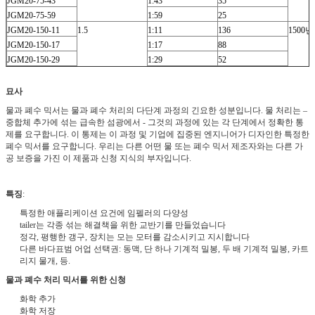
JGM20-75-43
1:43
35
JGM20-75-59
1:59
25
JGM20-150-11
1.5
1:11
136
1500년
JGM20-150-17
1:17
88
JGM20-150-29
1:29
52
JGM20-150-35
1:35
43
JGM20-150-43
1:43
35
묘사
JGM20-150-59
1:59
25
물과 폐수 믹서는 물과 폐수 처리의 다단계 과정의 긴요한 성분입니다. 물 처리는 –
중합체 추가에 섞는 급속한 섬광에서 - 그것의 과정에 있는 각 단계에서 정확한 통
제를 요구합니다. 이 통제는 이 과정 및 기업에 집중된 엔지니어가 디자인한 특정한
폐수 믹서를 요구합니다. 우리는 다른 어떤 물 또는 폐수 믹서 제조자와는 다른 가
공 보증을 가진 이 제품과 신청 지식의 부자입니다.
특징
:
특정한 애플리케이션 요건에 임펠러의 다양성
tailer는 각종 섞는 해결책을 위한 교반기를 만들었습니다
정각, 평행한 갱구, 장치는 모는 모터를 감소시키고 지시합니다
다른 바다표범 어업 선택권: 동맥, 단 하나 기계적 밀봉, 두 배 기계적 밀봉, 카트
리지 물개, 등.
물과 폐수 처리 믹서를 위한 신청
화학 추가
화학 저장