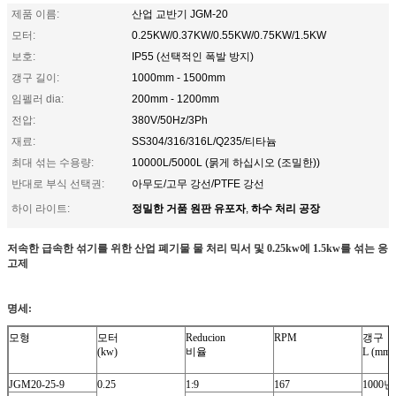
제품 이름:
산업 교반기 JGM-20
모터:
0.25KW/0.37KW/0.55KW/0.75KW/1.5KW
보호:
IP55 (선택적인 폭발 방지)
갱구 길이:
1000mm - 1500mm
임펠러 dia:
200mm - 1200mm
전압:
380V/50Hz/3Ph
재료:
SS304/316/316L/Q235/티타늄
최대 섞는 수용량:
10000L/5000L (묽게 하십시오 (조밀한))
반대로 부식 선택권:
아무도/고무 강선/PTFE 강선
정밀한 거품 원판 유포자
하수 처리 공장
하이 라이트:
,
저속한 급속한 섞기를 위한 산업 폐기물 물 처리 믹서 및 0.25kw에 1.5kw를 섞는 응
고제
명세:
모형
모터
Reducion
RPM
갱구
(kw)
비율
L (mm)
JGM20-25-9
0.25
1:9
167
1000년