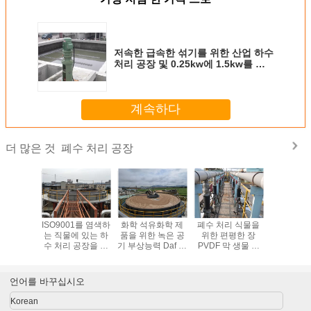
저속한 급속한 섞기를 위한 산업 하수
처리 공장 및 0.25kw에 1.5kw를 섞
는 응고제
계속하다
폐수 처리 공장
더 많은 것
기 통풍 관
ISO9001를 염색하
화학 석유화학 제
폐수 처리 식물을
슬러리 섞
폐수 처리
는 직물에 있는 하
품을 위한 녹은 공
위한 편평한 장
리고 평등
른 이음쇠
수 처리 공장을 위
기 부상능력 Daf 물
PVDF 막 생물 반
한 스테인
한 DAF에 의하여
처리
응기 MBR 20
수 처리
녹는 공기 부상능
m3/day
력 체계
언어를 바꾸십시오
Korean