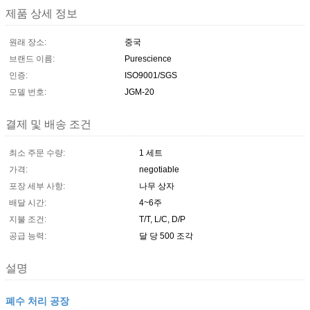
제품 상세 정보
원래 장소:
중국
브랜드 이름:
Purescience
인증:
ISO9001/SGS
모델 번호:
JGM-20
결제 및 배송 조건
최소 주문 수량:
1 세트
가격:
negotiable
포장 세부 사항:
나무 상자
배달 시간:
4~6주
지불 조건:
T/T, L/C, D/P
공급 능력:
달 당 500 조각
설명
폐수 처리 공장